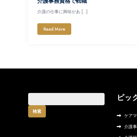
介護事務資格で転職
介護の仕事に興味があ […]
Read More
ピッ
検
索:
ケアマ
介護事