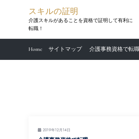
Skip
スキルの証明
to
content
介護スキルがあることを資格で証明して有利に
転職！
Home
サイトマップ
介護事務資格で転
2019年12月14日