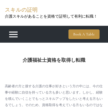
Skip
スキルの証明
to
content
介護スキルがあることを資格で証明して有利に転職！
Book A Table
介護福祉士資格を取得し転職
高齢者の方と接する介護の仕事が好きという方の中には、今の仕
事や経験に自信を持っている方も多いと思います。しかし、経験
を積んでいくことでもっとスキルアップをしたいと考える方もい
るでしょう。そのため、資格取得を考えている方もいるのではな